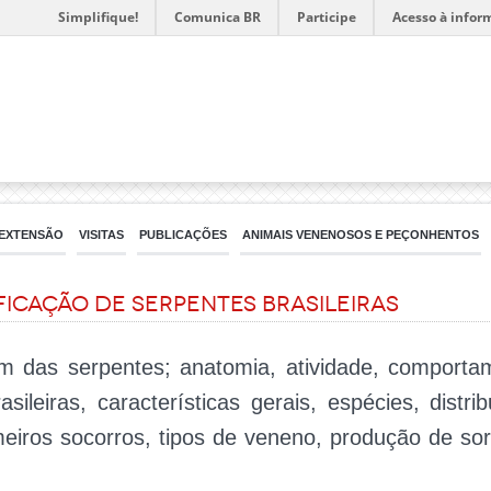
Simplifique!
Comunica BR
Participe
Acesso à infor
EXTENSÃO
VISITAS
PUBLICAÇÕES
ANIMAIS VENENOSOS E PEÇONHENTOS
ficação de serpentes brasileiras
m das serpentes; anatomia, atividade, comporta
sileiras, características gerais, espécies, distrib
eiros socorros, tipos de veneno, produção de soro 