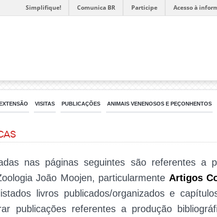
Simplifique!
Comunica BR
Participe
Acesso à infor
EXTENSÃO
VISITAS
PUBLICAÇÕES
ANIMAIS VENENOSOS E PEÇONHENTOS
cas
adas nas páginas seguintes são referentes a pr
oologia João Moojen, particularmente
Artigos C
istados livros publicados/organizados e capítulo
r publicações referentes a produção bibliográfi