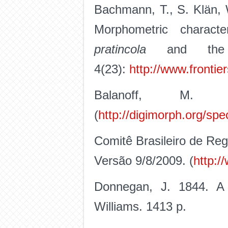
Bachmann, T., S. Klän,
Morphometric charact
pratincola
and the p
4(23):
http://www.frontie
Balanoff, M
(
http://digimorph.org/sp
Comitê Brasileiro de Reg
Versão 9/8/2009. (
http:/
Donnegan, J. 1844. A 
Williams. 1413 p.