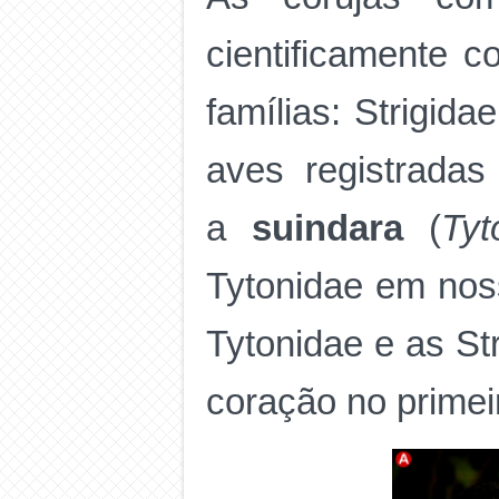
cientificamente c
famílias: Strigid
aves registradas
a
suindara
(
Tyt
Tytonidae em noss
Tytonidae e as St
coração no primei