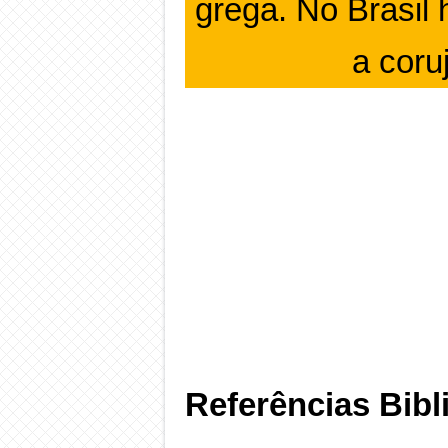
grega. No Brasil
a coru
Referências Bibl