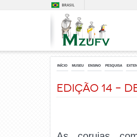
BRASIL
INÍCIO
MUSEU
ENSINO
PESQUISA
EXTE
Edição 14 – 
As corujas co