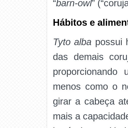
“
barn-owl
” (“coruj
Hábitos e alimen
Tyto alba
possui h
das demais coruj
proporcionand
menos como o no
girar a cabeça a
mais a capacidade 