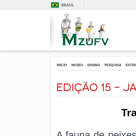
BRASIL
INÍCIO
MUSEU
ENSINO
PESQUISA
EXTE
Edição 15 – J
Tr
A fauna de peixes