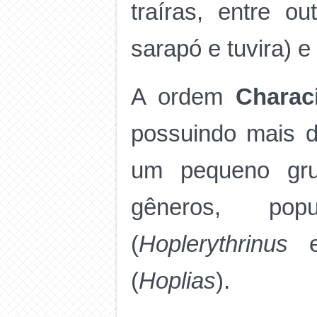
traíras, entre ou
sarapó e tuvira) e
A ordem
Charac
possuindo mais d
um pequeno gru
gêneros, pop
(
Hoplerythrinus
(
Hoplias
).