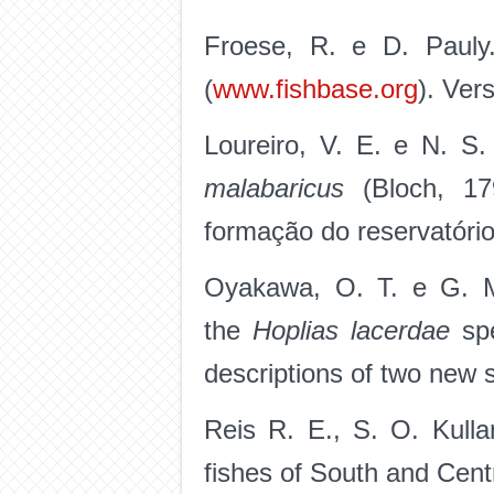
Froese, R. e D. Pauly
(
www.fishbase.org
). Ver
Loureiro, V. E. e N. S.
malabaricus
(Bloch, 17
formação do reservatório
Oyakawa, O. T. e G. M.
the
Hoplias lacerdae
spe
descriptions of two new 
Reis R. E., S. O. Kulla
fishes of South and Cen